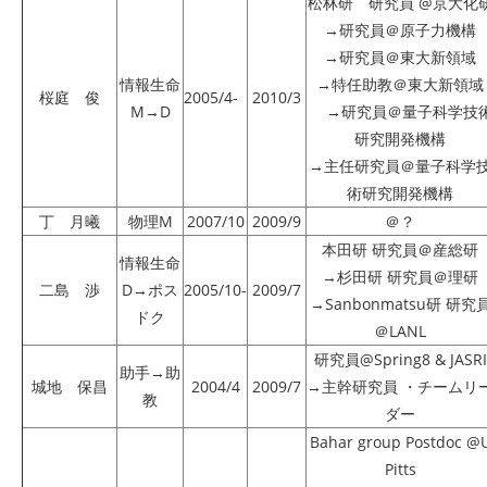
松林研 研究員 @京大化
→研究員＠原子力機構
→研究員＠東大新領域
情報生命
→特任助教＠東大新領域
桜庭 俊
2005/4-
2010/3
M→D
→研究員＠量子科学技
研究開発機構
→主任研究員＠量子科学
術研究開発機構
丁 月曦
物理M
2007/10
2009/9
＠？
本田研 研究員＠産総研
情報生命
→杉田研 研究員＠理研
二島 渉
D→ポス
2005/10-
2009/7
→Sanbonmatsu研 研究
ドク
＠LANL
研究員@Spring8 & JASRI
助手→助
城地 保昌
2004/4
2009/7
→主幹研究員 ・チームリ
教
ダー
Bahar group Postdoc @
Pitts