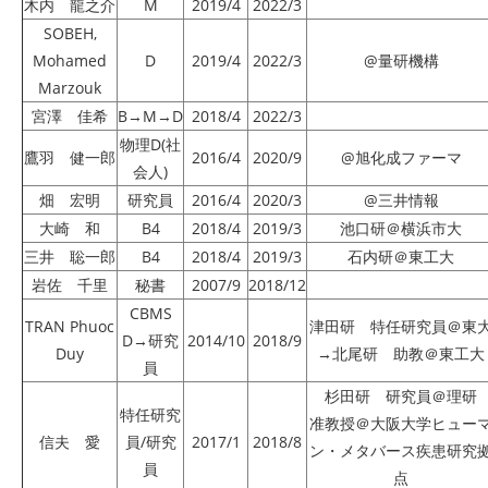
木内 龍之介
M
2019/4
2022/3
SOBEH,
Mohamed
D
2019/4
2022/3
@量研機構
Marzouk
宮澤 佳希
B→M→D
2018/4
2022/3
物理D(社
鷹羽 健一郎
2016/4
2020/9
@旭化成ファーマ
会人)
畑 宏明
研究員
2016/4
2020/3
@三井情報
大崎 和
B4
2018/4
2019/3
池口研＠横浜市大
三井 聡一郎
B4
2018/4
2019/3
石内研＠東工大
岩佐 千里
秘書
2007/9
2018/12
CBMS
TRAN Phuoc
津田研 特任研究員＠東
D→研究
2014/10
2018/9
Duy
→北尾研 助教＠東工大
員
杉田研 研究員＠理研
特任研究
准教授＠大阪大学ヒュー
信夫 愛
員/研究
2017/1
2018/8
ン・メタバース疾患研究
員
点