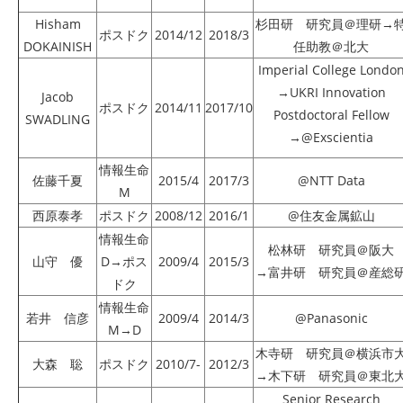
Hisham
杉田研 研究員＠理研→
ポスドク
2014/12
2018/3
DOKAINISH
任助教＠北大
Imperial College Londo
→UKRI Innovation
Jacob
ポスドク
2014/11
2017/10
Postdoctoral Fellow
SWADLING
→@Exscientia
情報生命
佐藤千夏
2015/4
2017/3
@NTT Data
M
西原泰孝
ポスドク
2008/12
2016/1
@住友金属鉱山
情報生命
松林研 研究員＠阪大
山守 優
D→ポス
2009/4
2015/3
→富井研 研究員＠産総
ドク
情報生命
若井 信彦
2009/4
2014/3
@Panasonic
M→D
木寺研 研究員＠横浜市
大森 聡
ポスドク
2010/7-
2012/3
→木下研 研究員＠東北
Senior Research