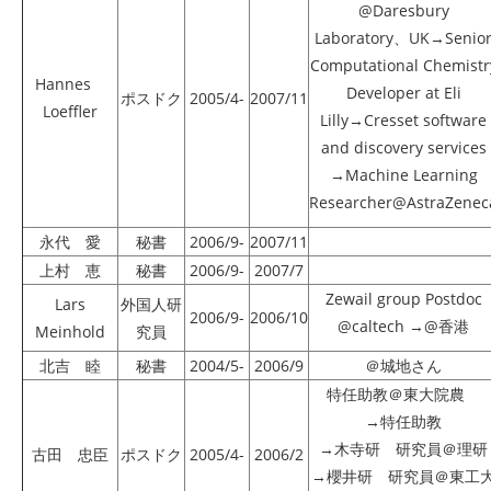
@Daresbury
Laboratory、UK→Senio
Computational Chemistr
Hannes
Developer at Eli
ポスドク
2005/4-
2007/11
Loeffler
Lilly→Cresset software
and discovery services
→Machine Learning
Researcher@AstraZenec
永代 愛
秘書
2006/9-
2007/11
上村 恵
秘書
2006/9-
2007/7
Zewail group Postdoc
Lars
外国人研
2006/9-
2006/10
@caltech →@香港
Meinhold
究員
北吉 睦
秘書
2004/5-
2006/9
＠城地さん
特任助教＠東大院農
→特任助教
→木寺研 研究員＠理研
古田 忠臣
ポスドク
2005/4-
2006/2
→櫻井研 研究員＠東工