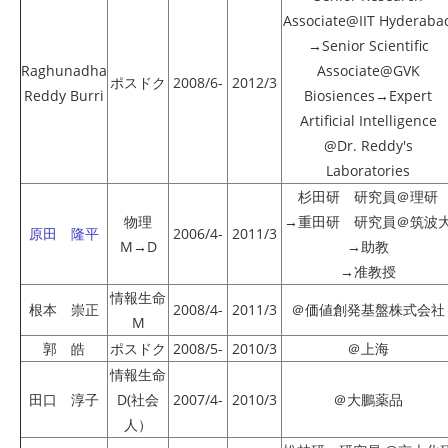
Associate@IIT Hyderaba
→Senior Scientific
Raghunadha
Associate@GVK
ポスドク
2008/6-
2012/3
Reddy Burri
Biosiences→Expert
Artificial Intelligence
@Dr. Reddy's
Laboratories
杉田研 研究員＠理研
物理
→重田研 研究員＠筑波
原田 隆平
2006/4-
2011/3
M→D
→助教
→准教授
情報生命
根本 崇正
2008/4-
2011/3
＠価値創発基盤株式会社
M
郭 皓
ポスドク
2008/5-
2010/3
＠上海
情報生命
田口 淳子
D(社会
2007/4-
2010/3
＠大鵬薬品
人）