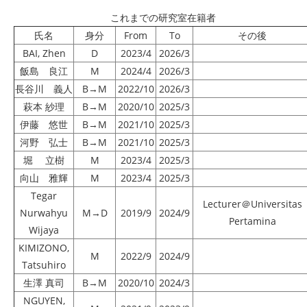
これまでの研究室在籍者
氏名
身分
From
To
その後
BAI, Zhen
D
2023/4
2026/3
飯島 良江
M
2024/4
2026/3
長谷川 義人
B→M
2022/10
2026/3
萩本 紗理
B→M
2020/10
2025/3
伊藤 悠世
B→M
2021/10
2025/3
河野 弘士
B→M
2021/10
2025/3
堀 立樹
M
2023/4
2025/3
向山 雅輝
M
2023/4
2025/3
Tegar
Lecturer＠Universitas
Nurwahyu
M→D
2019/9
2024/9
Pertamina
Wijaya
KIMIZONO,
M
2022/9
2024/9
Tatsuhiro
生澤 真司
B→M
2020/10
2024/3
NGUYEN,