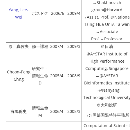
→Shakhnovich
Yang, Lee-
group@Harvard
ポスドク
2006/6
2009/4
Wei
→Assist. Prof. @Nationa
Tsing-Hua Univ, Taiwan
→Associate
Prof.→Professor
原 真佐夫
修士課程
2007/4-
2009/3
＠日油
＠A*STAR Institute of
High Performance
研究生→
Computing, Singapore
Choon-Peng
情報生命
2005/4-
2008/9
→@A*STAR
Chng
D
Bioinformatics Institute
→@Nanyang
Technological Universit
＠大和総研
情報生命
有馬聡史
2006/4-
2008/3
M
→@岡部国際特許事務所
Computaiontal Scientist