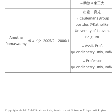
→助教＠東工大
出産・育児
→ Ceulemans group
postdoc @Katholike
University of Leuven,
Belgium
Amutha
ポスドク
2005/2-
2006/1
Ramaswamy
→Assit. Prof.
@Pondicherry Univ, Indi
→Professor
@Pondicherry Univ, Indi
Copyright © 2017-2026 Kitao Lab, Institute of Science Tokyo. All Rights