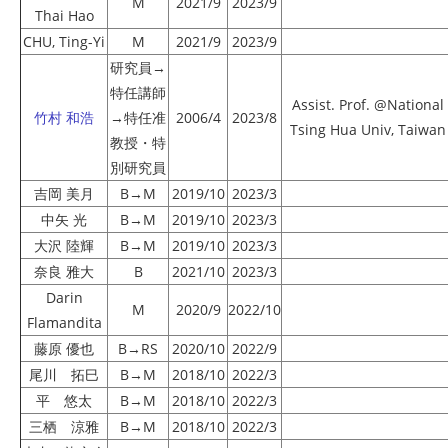
M
2021/9
2023/9
Thai Hao
CHU, Ting-Yi
M
2021/9
2023/9
研究員→
特任講師
Assist. Prof. @National
竹村 和浩
→特任准
2006/4
2023/8
Tsing Hua Univ, Taiwan
教授・特
別研究員
吉岡 美月
B→M
2019/10
2023/3
中矢 光
B→M
2019/10
2023/3
大沢 陸輝
B→M
2019/10
2023/3
奈良 雅大
B
2021/10
2023/3
Darin
M
2020/9
2022/10
Flamandita
藤原 優也
B→RS
2020/10
2022/9
尾川 拓巳
B→M
2018/10
2022/3
平 悠太
B→M
2018/10
2022/3
三栖 涼雅
B→M
2018/10
2022/3